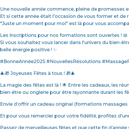
Une nouvelle année commence, pleine de promesses et 
Et si cette année était l'occasion de vous former et de
"Juste un moment pour moi" est là pour vous accompag
Les inscriptions pour nos formations sont ouvertes ! 📅
Si vous souhaitez vous lancer dans l'univers du bien-êt
belle énergie positive ! ✨
#BonneAnnée2025 #NouvellesRésolutions #Massage
🎄🎁 Joyeuses Fêtes à tous ! 🎁🎄
La magie des fêtes est là ! 🌟 Entre les cadeaux, les réu
bien-être ou onglerie pour être rayonnante durant les fêt
Envie d’offrir un cadeau original (formations massages b
Et pour vous remercier pour votre fidélité, profitez d'u
Passez de merveilleuses fêtes et que cette fin d’année 