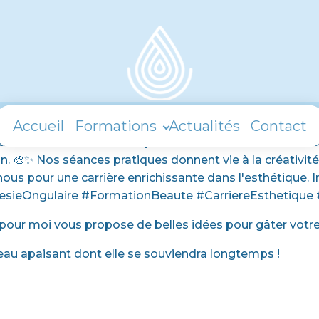
Accueil
Formations
Actualités
Contact
ire avec nos formations personnalisées. Maîtrisez les 
. 🎨✨ Nos séances pratiques donnent vie à la créativité
z-nous pour une carrière enrichissante dans l'esthétiqu
othesieOngulaire #FormationBeaute #CarriereEsthetique
 pour moi vous propose de belles idées pour gâter vot
eau apaisant dont elle se souviendra longtemps !