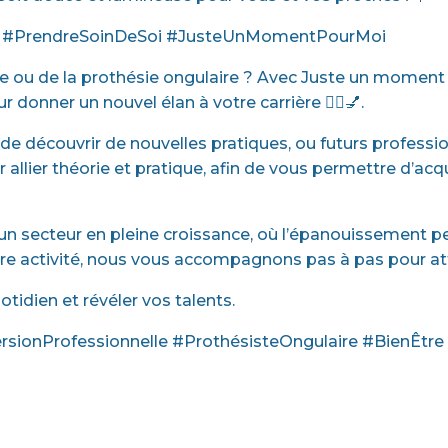
t #PrendreSoinDeSoi #JusteUnMomentPourMoi
que ou de la prothésie ongulaire ? Avec Juste un mome
 donner un nouvel élan à votre carrière 💆‍♀️💅.
 de découvrir de nouvelles pratiques, ou futurs professi
allier théorie et pratique, afin de vous permettre d’acq
ir un secteur en pleine croissance, où l’épanouissement 
tre activité, nous vous accompagnons pas à pas pour att
tidien et révéler vos talents.
sionProfessionnelle #ProthésisteOngulaire #BienÊt