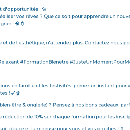
d'opportunités ! 🚀
 réaliser vos rêves ? Que ce soit pour apprendre un nouv
ner ! 🧠🦋
re et de l'esthétique, n'attendez plus. Contactez nous 
Relaxant #FormationBienêtre #JusteUnMomentPourM
nions en famille et les festivités, prenez un instant pou
es ! 💅🩰
ien-être & onglerie) ? Pensez à nos bons cadeaux, parfait
ne réduction de 10% sur chaque formation pour les inscri
soit douce et lumineuse pour vous et vos proches ! 🎇