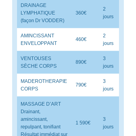
DRAINAGE
2
LYMPHATIQUE
360€
jours
(façon Dr VODDER)
AMINCISSANT
2
460€
ENVELOPPANT
jours
VENTOUSES
3
890€
SÈCHE CORPS
jours
MADEROTHERAPIE
3
790€
CORPS
jours
MASSAGE D’ART
Drainant,
amincissant,
3
1 590€
repulpant, tonifiant
jours
Résultat immédiat sur